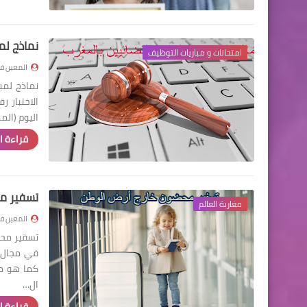
نماذج لم
امتحانات و مباريات التوظيف
المعين في
اليوم (المدة: 3 ساعات) - إذا قدر لك أن تكون (
قراءة ا
تسفير م
مغاربة العالم
المعين في
تسفير محض
في مجال ح
ال…
قراءة ا