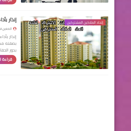
إنذار بأد
إتحاد الملاكين المشتركين
المعين في
إنذار بأدا
بصفته مدع
بدور الحف
قراءة ا